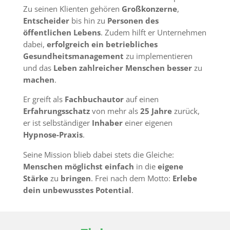
Zu seine
n Klienten
gehör
en
Großkonzer
ne
,
Entscheider
bis hin zu
Personen des
öffentlichen Lebens
.
Zudem hilft er Unternehmen
dabei,
erfolgreich ein
betriebliches
Gesundheitsmanagement
zu implementieren
und das
Leben
zahlreicher
Menschen
besser
zu
machen
.
Er greift als
Fachbuchautor
auf einen
Erfahrungsschatz
von mehr als
25 Jahre
zurück,
er ist
selbständiger
Inhaber
einer eigenen
Hypnose-Praxis
.
Seine Mission blieb dabei stets die Gleiche:
Menschen möglichst einfach
in die
eigene
Stärke
zu
bringen
.
Frei nach dem Motto:
Erlebe
dein unbewusstes Potential
.