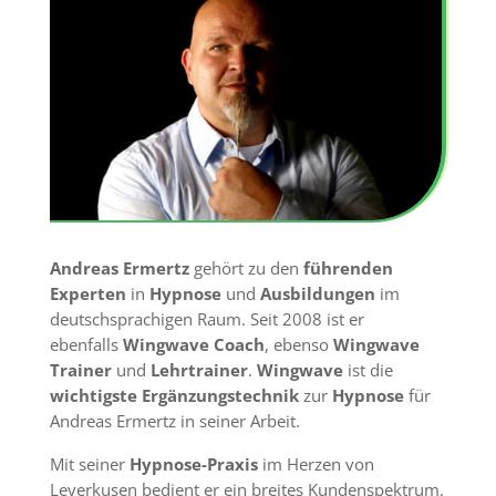
Andreas Ermertz
gehört zu den
führenden
Experten
in
Hypnose
und
Ausbildungen
im
deutschsprachigen Raum.
Seit 2008 ist er
ebenfalls
Wingwave
Coach
, ebenso
Wingwave
Trainer
und
Lehrtrainer
.
Wingwave
ist die
wichtigste
E
rgänzungstechnik
zur
Hypnose
für
Andreas
E
r
mertz
in seiner Arbeit.
Mit seiner
Hypnose-Praxis
im Herzen von
Leverkusen
bedient er ein breites Kundenspektrum.